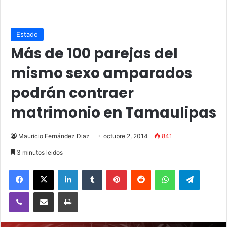
Estado
Más de 100 parejas del
mismo sexo amparados
podrán contraer
matrimonio en Tamaulipas
Mauricio Fernández Diaz
octubre 2, 2014
841
3 minutos leidos
Facebook
X
LinkedIn
Tumblr
Pinterest
Reddit
WhatsApp
Telegram
Viber
Compartir vía email
Imprimir