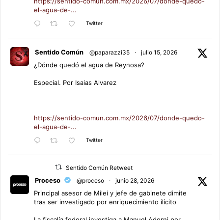
https://sentido-comun.com.mx/2026/07/donde-quedo-
el-agua-de-...
Twitter
Sentido Común
@paparazzi35
·
julio 15, 2026
¿Dónde quedó el agua de Reynosa?
Especial. Por Isaias Alvarez
https://sentido-comun.com.mx/2026/07/donde-quedo-
el-agua-de-...
Twitter
Sentido Común Retweet
Proceso
@proceso
·
junio 28, 2026
Principal asesor de Milei y jefe de gabinete dimite
tras ser investigado por enriquecimiento ilícito
La fiscalía federal investiga a Manuel Adorni por