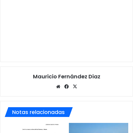
Mauricio Fernández Diaz
Siti
Fa
X
o
ce
we
bo
b
ok
Notas relacionadas