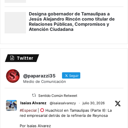
Twitter
@paparazzi35
Seguir
Medio de Comunicación
Sentido Común Retweet
Isaias Alvarez
@isaiasalvarezy
·
julio 30, 2026
#Especial
|
Huachicol en Tamaulipas (Parte II): La
red empresarial detrás de la refinería de Reynosa
Por Isaias Alvarez