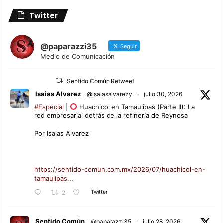
Twitter
@paparazzi35
Seguir
Medio de Comunicación
Sentido Común Retweet
Isaias Alvarez
@isaiasalvarezy
·
julio 30, 2026
#Especial
|
Huachicol en Tamaulipas (Parte II): La
red empresarial detrás de la refinería de Reynosa
Por Isaias Alvarez
https://sentido-comun.com.mx/2026/07/huachicol-en-
tamaulipas...
Twitter
2
Sentido Común
@paparazzi35
·
julio 28, 2026