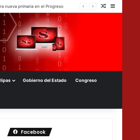
Nota aleatoria
Barra later
ara nueva primaria en el Progreso
lipas
Gobierno del Estado
Congreso
Facebook