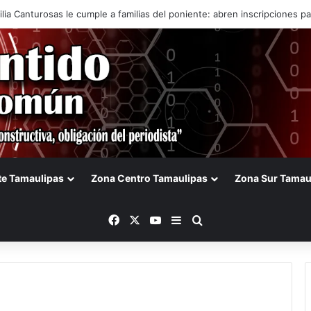
lia Canturosas le cumple a familias del poniente: abren inscripciones p
te Tamaulipas
Zona Centro Tamaulipas
Zona Sur Tamau
Facebook
X
YouTube
Barra lateral
Buscar