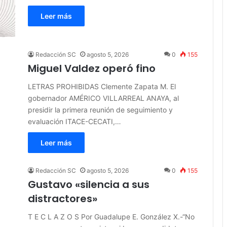
Leer más
Redacción SC
agosto 5, 2026
0
155
Miguel Valdez operó fino
LETRAS PROHIBIDAS Clemente Zapata M. El
gobernador AMÉRICO VILLARREAL ANAYA, al
presidir la primera reunión de seguimiento y
evaluación ITACE-CECATI,…
Leer más
Redacción SC
agosto 5, 2026
0
155
Gustavo «silencia a sus
distractores»
T E C L A Z O S Por Guadalupe E. González X.-“No