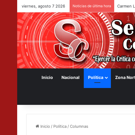
viernes, agosto 7 2026
Noticias de última hora
Carmen Li
Inicio
Nacional
Política
Zona Nor
Inicio
/
Política
/
Columnas