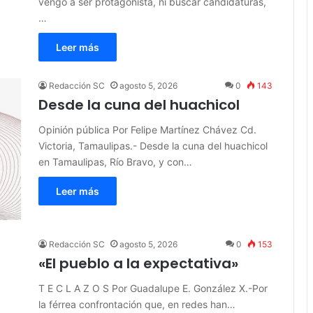
vengo a ser protagonista, ni buscar candidaturas,
…
Leer más
Redacción SC
agosto 5, 2026
0
143
Desde la cuna del huachicol
Opinión pública Por Felipe Martínez Chávez Cd.
Victoria, Tamaulipas.- Desde la cuna del huachicol
en Tamaulipas, Río Bravo, y con…
Leer más
Redacción SC
agosto 5, 2026
0
153
«El pueblo a la expectativa»
T E C L A Z O S Por Guadalupe E. González X.-Por
la férrea confrontación que, en redes han…