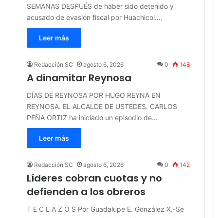
SEMANAS DESPUÉS de haber sido detenido y
acusado de evasión fiscal por Huachicol.…
Leer más
Redacción SC
agosto 6, 2026
0
148
A dinamitar Reynosa
DÍAS DE REYNOSA POR HUGO REYNA EN
REYNOSA. EL ALCALDE DE USTEDES. CARLOS
PEÑA ORTIZ ha iniciado un episodio de…
Leer más
Redacción SC
agosto 6, 2026
0
142
Líderes cobran cuotas y no
defienden a los obreros
T E C L A Z O S Por Guadalupe E. González X.-Se