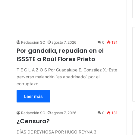
Redacción SC
agosto 7, 2026
0
131
Por gandalla, repudian en el
ISSSTE a Raúl Flores Prieto
T E C L A Z O S Por Guadalupe E. González X.-Este
perverso malandrín “es apadrinado” por el
corruptazo…
Leer más
Redacción SC
agosto 7, 2026
0
131
¿Censura?
DÍAS DE REYNOSA POR HUGO REYNA 3