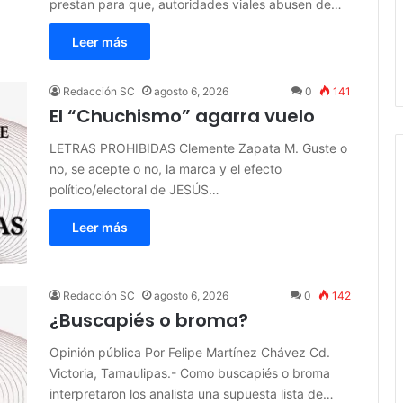
prestan para que, autoridades viales abusen de…
Leer más
Redacción SC
agosto 6, 2026
0
141
El “Chuchismo” agarra vuelo
LETRAS PROHIBIDAS Clemente Zapata M. Guste o
no, se acepte o no, la marca y el efecto
político/electoral de JESÚS…
Leer más
Redacción SC
agosto 6, 2026
0
142
¿Buscapiés o broma?
Opinión pública Por Felipe Martínez Chávez Cd.
Victoria, Tamaulipas.- Como buscapiés o broma
interpretaron los analista una supuesta lista de…