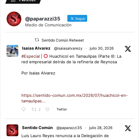
@paparazzi35
Seguir
Medio de Comunicación
Sentido Común Retweet
Isaias Alvarez
@isaiasalvarezy
·
julio 30, 2026
#Especial
|
Huachicol en Tamaulipas (Parte II): La
red empresarial detrás de la refinería de Reynosa
Por Isaias Alvarez
https://sentido-comun.com.mx/2026/07/huachicol-en-
tamaulipas...
Twitter
2
Sentido Común
@paparazzi35
·
julio 28, 2026
Luis Lauro Reyes renuncia a la Delegación de