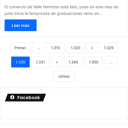
El comercio de Valle Hermoso está listo, pues en este mes de
junio inicia la temporada de graduaciones tanto en…
Leer más
Primer
...
1.310
1.320
«
1.329
1.330
1.331
»
1.340
1.350
...
Ultimo
Facebook