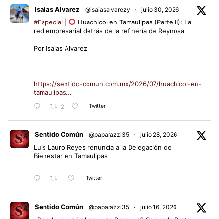
Isaias Alvarez
@isaiasalvarezy
·
julio 30, 2026
#Especial
|
Huachicol en Tamaulipas (Parte II): La
red empresarial detrás de la refinería de Reynosa
Por Isaias Alvarez
https://sentido-comun.com.mx/2026/07/huachicol-en-
tamaulipas...
Twitter
2
Sentido Común
@paparazzi35
·
julio 28, 2026
Luis Lauro Reyes renuncia a la Delegación de
Bienestar en Tamaulipas
Twitter
Sentido Común
@paparazzi35
·
julio 16, 2026