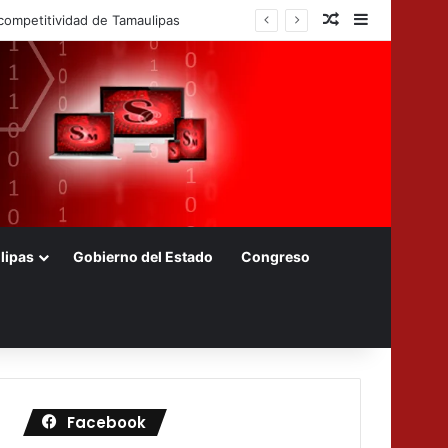
Nota aleatoria
Barra later
s foráneos
lipas
Gobierno del Estado
Congreso
Facebook