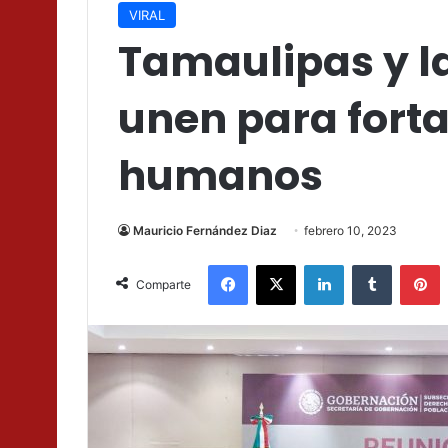
VIRAL
Tamaulipas y l
unen para forta
humanos
Mauricio Fernández Diaz
febrero 10, 2023
Facebook
X
LinkedIn
Tumblr
P
Comparte