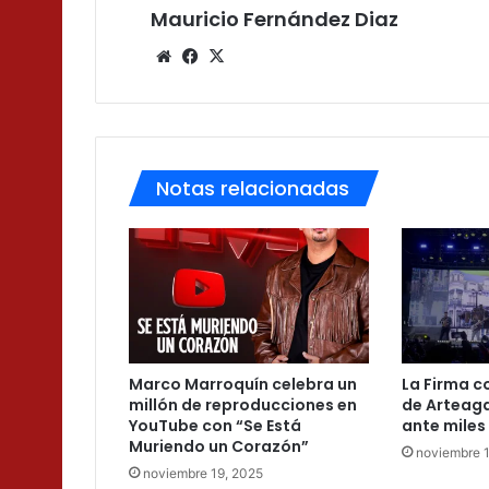
Mauricio Fernández Diaz
Sitio
Facebook
X
web
Notas relacionadas
Marco Marroquín celebra un
La Firma c
millón de reproducciones en
de Arteaga
YouTube con “Se Está
ante miles
Muriendo un Corazón”
noviembre 
noviembre 19, 2025