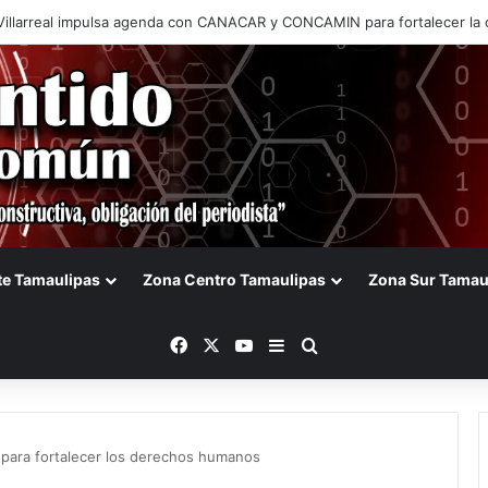
de Tamaulipas frena iniciativa de Gerardo Peña para cobrar a vehículo
te Tamaulipas
Zona Centro Tamaulipas
Zona Sur Tamau
Facebook
X
YouTube
Barra lateral
Buscar
 para fortalecer los derechos humanos