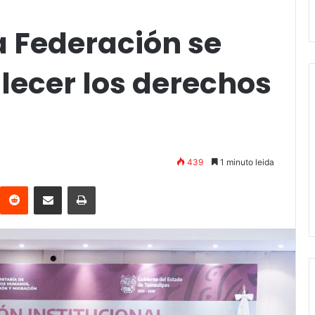
a Federación se
lecer los derechos
439
1 minuto leida
interest
Reddit
Compartir vía email
Imprimir