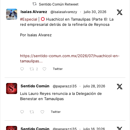
Sentido Común Retweet
Isaias Alvarez
@isaiasalvarezy
·
julio 30, 2026
#Especial
|
Huachicol en Tamaulipas (Parte II): La
red empresarial detrás de la refinería de Reynosa
Por Isaias Alvarez
https://sentido-comun.com.mx/2026/07/huachicol-en-
tamaulipas...
Twitter
2
Sentido Común
@paparazzi35
·
julio 28, 2026
Luis Lauro Reyes renuncia a la Delegación de
Bienestar en Tamaulipas
Twitter
Sentido Común
@paparazzi35
·
julio 16, 2026