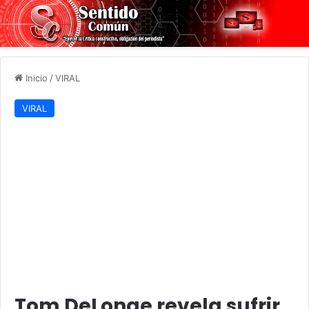
Inicio
/
VIRAL
VIRAL
Tom DeLonge revela sufrir