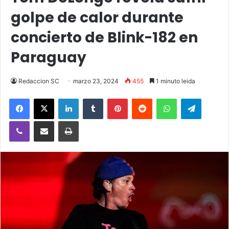
golpe de calor durante
concierto de Blink-182 en
Paraguay
Redaccion SC
marzo 23, 2024
455
1 minuto leida
Facebook
X
LinkedIn
Tumblr
Pinterest
Reddit
WhatsApp
Telegra
Viber
Compartir vía email
Imprimir