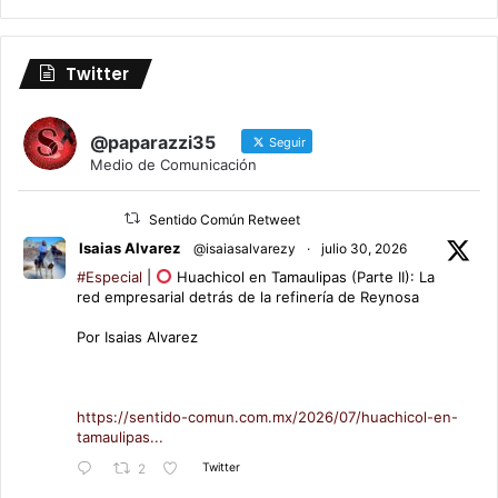
Twitter
@paparazzi35
Seguir
Medio de Comunicación
Sentido Común Retweet
Isaias Alvarez
@isaiasalvarezy
·
julio 30, 2026
#Especial
|
Huachicol en Tamaulipas (Parte II): La
red empresarial detrás de la refinería de Reynosa
Por Isaias Alvarez
https://sentido-comun.com.mx/2026/07/huachicol-en-
tamaulipas...
Twitter
2