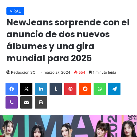
VIRAL
NewJeans sorprende con el
anuncio de dos nuevos
álbumes y una gira
mundial para 2025
Redaccion SC
marzo 27, 2024
554
1 minuto leida
Facebook
X
LinkedIn
Tumblr
Pinterest
Reddit
WhatsApp
Telegra
Viber
Compartir vía email
Imprimir