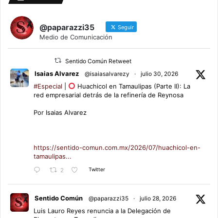
@paparazzi35
Seguir
Medio de Comunicación
Sentido Común Retweet
Isaias Alvarez
@isaiasalvarezy
·
julio 30, 2026
#Especial
|
Huachicol en Tamaulipas (Parte II): La
red empresarial detrás de la refinería de Reynosa
Por Isaias Alvarez
https://sentido-comun.com.mx/2026/07/huachicol-en-
tamaulipas...
Twitter
2
Sentido Común
@paparazzi35
·
julio 28, 2026
Luis Lauro Reyes renuncia a la Delegación de