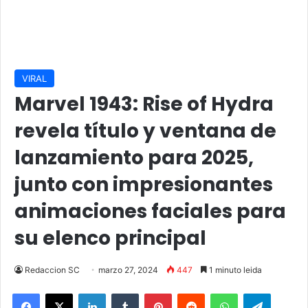
VIRAL
Marvel 1943: Rise of Hydra
revela título y ventana de
lanzamiento para 2025,
junto con impresionantes
animaciones faciales para
su elenco principal
Redaccion SC
marzo 27, 2024
447
1 minuto leida
Facebook
X
LinkedIn
Tumblr
Pinterest
Reddit
WhatsApp
Telegra