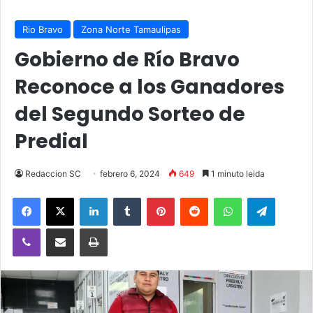
Rio Bravo
Zona Norte Tamaulipas
Gobierno de Río Bravo
Reconoce a los Ganadores
del Segundo Sorteo de
Predial
Redaccion SC
febrero 6, 2024
649
1 minuto leida
Facebook
X
LinkedIn
Tumblr
Pinterest
Reddit
WhatsApp
Telegra
Viber
Compartir vía email
Imprimir