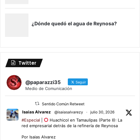
Twitter
@paparazzi35
Seguir
Medio de Comunicación
Sentido Común Retweet
Isaias Alvarez
@isaiasalvarezy
·
julio 30, 2026
#Especial
|
Huachicol en Tamaulipas (Parte II): La
red empresarial detrás de la refinería de Reynosa
Por Isaias Alvarez