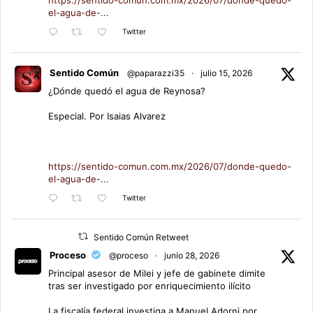
el-agua-de-...
Twitter
Sentido Común
@paparazzi35
·
julio 15, 2026
¿Dónde quedó el agua de Reynosa?
Especial. Por Isaias Alvarez
https://sentido-comun.com.mx/2026/07/donde-quedo-
el-agua-de-...
Twitter
Sentido Común Retweet
Proceso
@proceso
·
junio 28, 2026
Principal asesor de Milei y jefe de gabinete dimite
tras ser investigado por enriquecimiento ilícito
La fiscalía federal investiga a Manuel Adorni por