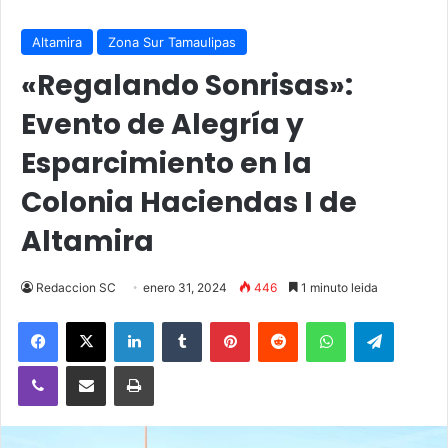
Altamira
Zona Sur Tamaulipas
«Regalando Sonrisas»:
Evento de Alegría y
Esparcimiento en la
Colonia Haciendas I de
Altamira
Redaccion SC
enero 31, 2024
446
1 minuto leida
Facebook
X
LinkedIn
Tumblr
Pinterest
Reddit
WhatsApp
Telegra
Viber
Compartir vía email
Imprimir