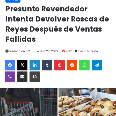
Presunto Revendedor
Intenta Devolver Roscas de
Reyes Después de Ventas
Fallidas
Redaccion SC
enero 27, 2024
432
1 minuto leida
Facebook
X
LinkedIn
Tumblr
Pinterest
Reddit
WhatsApp
Telegra
Viber
Compartir vía email
Imprimir