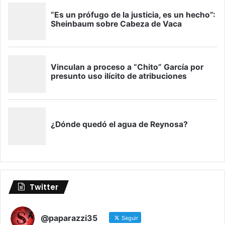
Twitter
@paparazzi35
Seguir