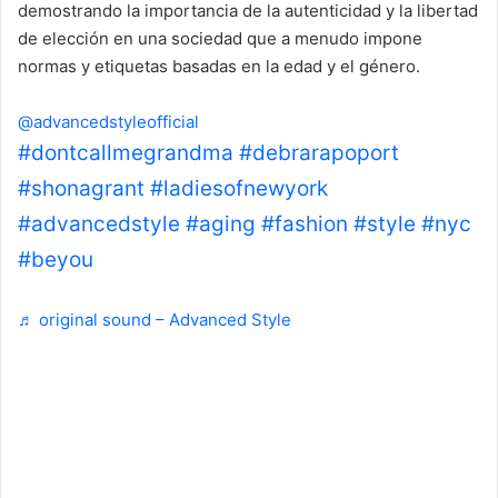
demostrando la importancia de la autenticidad y la libertad
de elección en una sociedad que a menudo impone
normas y etiquetas basadas en la edad y el género.
@advancedstyleofficial
#dontcallmegrandma
#debrarapoport
#shonagrant
#ladiesofnewyork
#advancedstyle
#aging
#fashion
#style
#nyc
#beyou
♬ original sound – Advanced Style