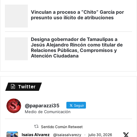
Twitter
@paparazzi35
Seguir
Medio de Comunicación
Sentido Común Retweet
Isaias Alvarez
@isaiasalvarezy
·
julio 30, 2026