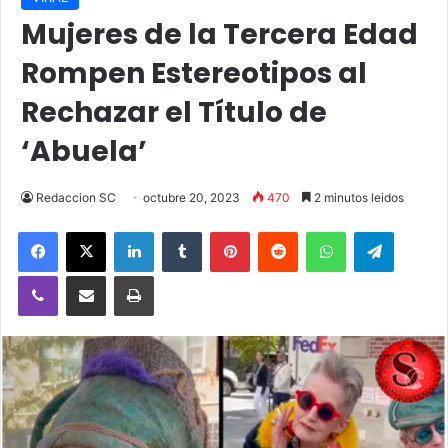
Mujeres de la Tercera Edad
Rompen Estereotipos al
Rechazar el Título de
‘Abuela’
Redaccion SC
octubre 20, 2023
470
2 minutos leidos
Facebook
X
LinkedIn
Tumblr
Pinterest
Reddit
WhatsApp
Telegra
Viber
Compartir vía email
Imprimir