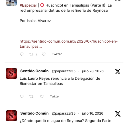
#Especial
|
Huachicol en Tamaulipas (Parte II): La
red empresarial detrás de la refinería de Reynosa
Por Isaias Alvarez
https://sentido-comun.com.mx/2026/07/huachicol-en-
tamaulipas...
Twitter
2
Sentido Común
@paparazzi35
·
julio 28, 2026
Luis Lauro Reyes renuncia a la Delegación de
Bienestar en Tamaulipas
Twitter
Sentido Común
@paparazzi35
·
julio 16, 2026
¿Dónde quedó el agua de Reynosa? Segunda Parte