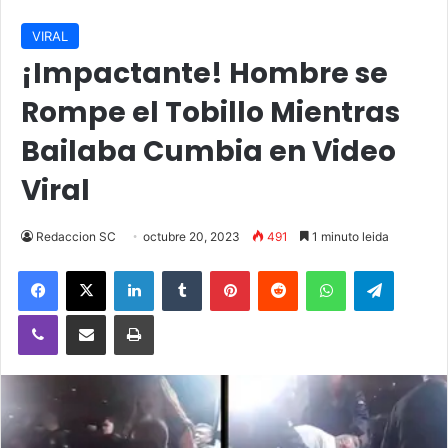
VIRAL
¡Impactante! Hombre se
Rompe el Tobillo Mientras
Bailaba Cumbia en Video
Viral
Redaccion SC
octubre 20, 2023
491
1 minuto leida
Facebook
X
LinkedIn
Tumblr
Pinterest
Reddit
WhatsApp
Telegra
Viber
Compartir vía email
Imprimir