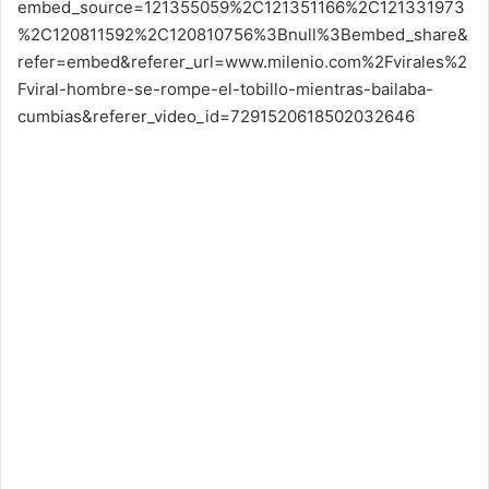
embed_source=121355059%2C121351166%2C121331973
%2C120811592%2C120810756%3Bnull%3Bembed_share&
refer=embed&referer_url=www.milenio.com%2Fvirales%2
Fviral-hombre-se-rompe-el-tobillo-mientras-bailaba-
cumbias&referer_video_id=7291520618502032646