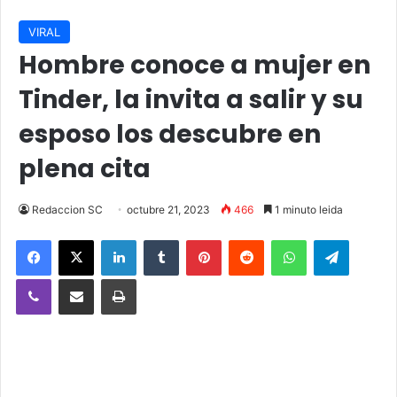
VIRAL
Hombre conoce a mujer en
Tinder, la invita a salir y su
esposo los descubre en
plena cita
Redaccion SC
octubre 21, 2023
466
1 minuto leida
Facebook
X
LinkedIn
Tumblr
Pinterest
Reddit
WhatsApp
Telegra
Viber
Compartir vía email
Imprimir