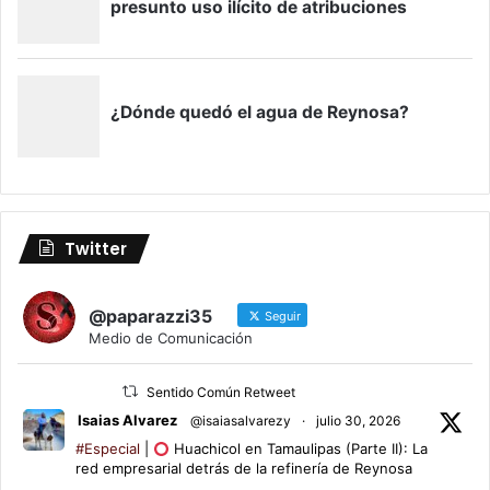
Twitter
@paparazzi35
Seguir
Medio de Comunicación
Sentido Común Retweet
Isaias Alvarez
@isaiasalvarezy
·
julio 30, 2026
#Especial
|
Huachicol en Tamaulipas (Parte II): La
red empresarial detrás de la refinería de Reynosa