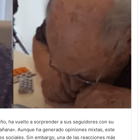
eño, ha vuelto a sorprender a sus seguidores con su
añana». Aunque ha generado opiniones mixtas, este
es sociales. Sin embargo, una de las reacciones más