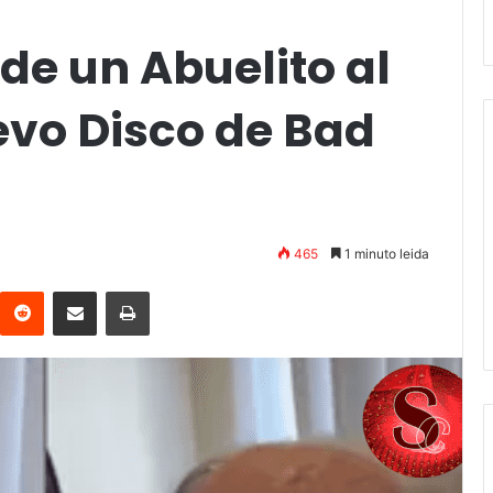
de un Abuelito al
evo Disco de Bad
465
1 minuto leida
interest
Reddit
Compartir vía email
Imprimir