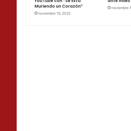
YouTube con “Se Está
ante miles
Muriendo un Corazón”
noviembre 
noviembre 19, 2025