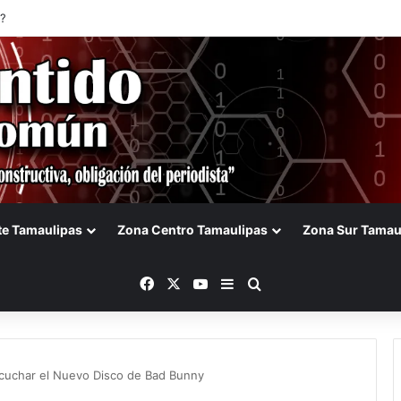
?
te Tamaulipas
Zona Centro Tamaulipas
Zona Sur Tamau
Facebook
X
YouTube
Barra lateral
Buscar
scuchar el Nuevo Disco de Bad Bunny