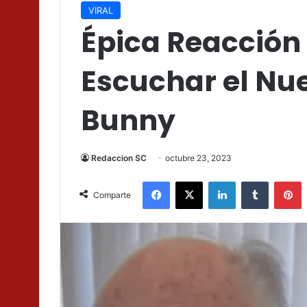
VIRAL
Épica Reacción 
Escuchar el Nu
Bunny
Redaccion SC
octubre 23, 2023
Facebook
X
LinkedIn
Tumblr
P
Comparte