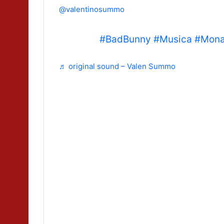
@valentinosummo
Cuando le puse Monaco a mi abuelo 
pastillas
#BadBunny
#Musica
#Mon
♬ original sound – Valen Summo