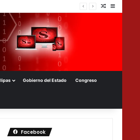
Nota aleatoria
Barra later
lipas
Gobierno del Estado
Congreso
Facebook