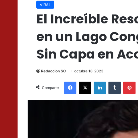
VIRAL
El Increíble Res
en un Lago Con
Sin Capa en Ac
Redaccion SC
octubre 18, 2023
Facebook
X
LinkedIn
Tumblr
P
Comparte