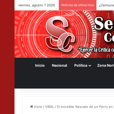
viernes, agosto 7 2026
Noticias de última hora
¿Censura
Inicio
Nacional
Política
Zona Nor
Inicio
/
VIRAL
/
El Increíble Rescate de un Perro e