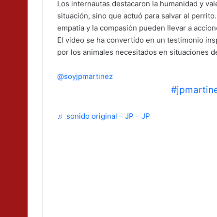
Los internautas destacaron la humanidad y val
situación, sino que actuó para salvar al perrit
empatía y la compasión pueden llevar a accione
El video se ha convertido en un testimonio in
por los animales necesitados en situaciones 
@soyjpmartinez
🎙Yahir & JP | JP Martínez🎙
#jpmartin
♬ sonido original – JP – JP