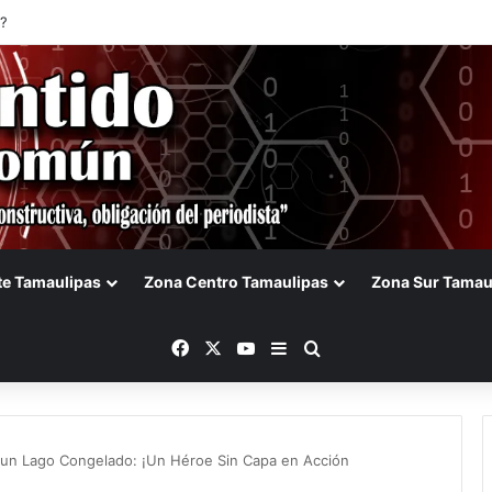
?
te Tamaulipas
Zona Centro Tamaulipas
Zona Sur Tamau
Facebook
X
YouTube
Barra lateral
Buscar
n un Lago Congelado: ¡Un Héroe Sin Capa en Acción