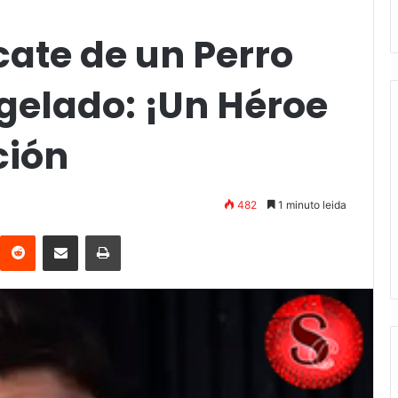
cate de un Perro
gelado: ¡Un Héroe
ción
482
1 minuto leida
interest
Reddit
Compartir vía email
Imprimir