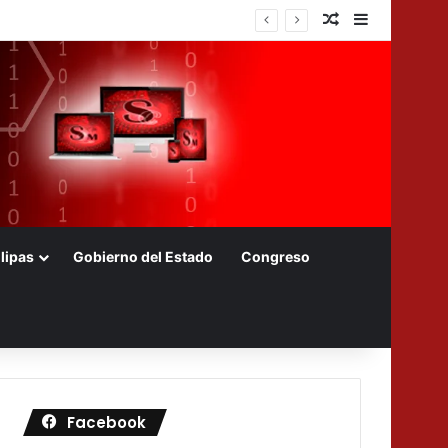
Nota aleatoria
Barra later
lipas
Gobierno del Estado
Congreso
Facebook