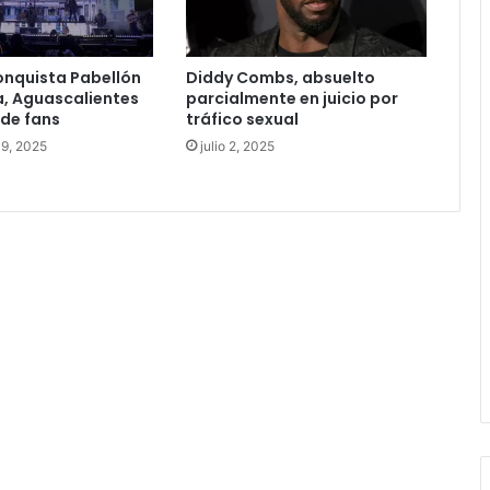
onquista Pabellón
Diddy Combs, absuelto
, Aguascalientes
parcialmente en juicio por
 de fans
tráfico sexual
19, 2025
julio 2, 2025