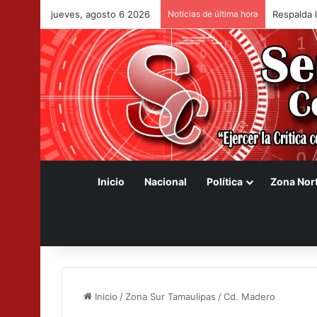
jueves, agosto 6 2026
Noticias de última hora
Respalda 
Inicio
Nacional
Política
Zona Nor
Inicio
/
Zona Sur Tamaulipas
/
Cd. Madero