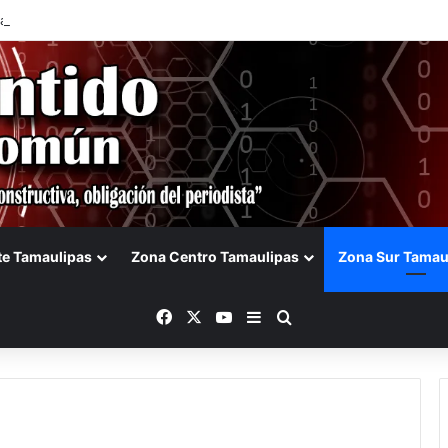
la SET acuerdos de la CONAEDU sobre redes sociales y escuelas militar
te Tamaulipas
Zona Centro Tamaulipas
Zona Sur Tamau
Facebook
X
YouTube
Barra lateral
Buscar