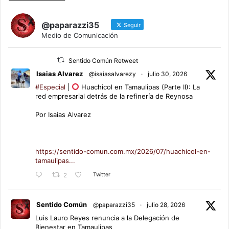
@paparazzi35
Seguir
Medio de Comunicación
Sentido Común Retweet
Isaias Alvarez
@isaiasalvarezy
·
julio 30, 2026
#Especial
|
Huachicol en Tamaulipas (Parte II): La
red empresarial detrás de la refinería de Reynosa
Por Isaias Alvarez
https://sentido-comun.com.mx/2026/07/huachicol-en-
tamaulipas...
Twitter
2
Sentido Común
@paparazzi35
·
julio 28, 2026
Luis Lauro Reyes renuncia a la Delegación de
Bienestar en Tamaulipas