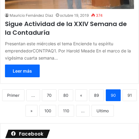
Mauricio Fernández Diaz
octubre 19, 2019
374
Sigue Actividad de la XXIV Semana de
la Contaduría
Presentan este miércoles el tema Enciende tu espíritu
emprendedorCONTPAQ1. Por Harold Meade En el marco de la
vigésima cuarta semana…
Leer más
Primer
...
70
80
«
89
90
91
»
100
110
...
Ultimo
Facebook