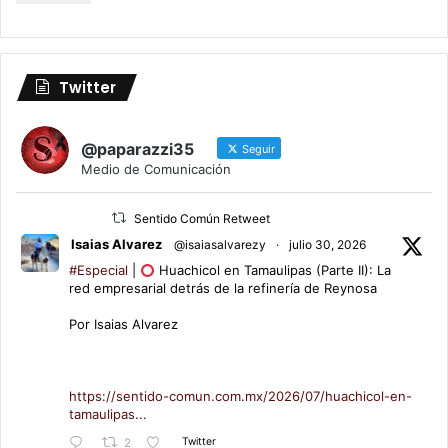
Twitter
@paparazzi35
Seguir
Medio de Comunicación
Sentido Común Retweet
Isaias Alvarez
@isaiasalvarezy
·
julio 30, 2026
#Especial
|
Huachicol en Tamaulipas (Parte II): La
red empresarial detrás de la refinería de Reynosa
Por Isaias Alvarez
https://sentido-comun.com.mx/2026/07/huachicol-en-
tamaulipas...
Twitter
2