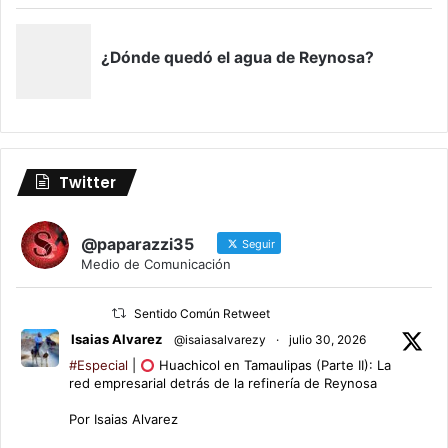
Twitter
@paparazzi35
Seguir
Medio de Comunicación
Sentido Común Retweet
Isaias Alvarez
@isaiasalvarezy
·
julio 30, 2026
#Especial
|
Huachicol en Tamaulipas (Parte II): La
red empresarial detrás de la refinería de Reynosa
Por Isaias Alvarez