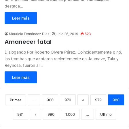
destaca…
Leer más
Mauricio Fernández Diaz
junio 26, 2019
523
Amanecer fatal
Dialogando Por Roberto Olvera Pérez. Coincidentemente o nó,
las trombas que azotaron recientemente en Jaumave, Tula y
Reynosa, fueron al…
Leer más
Primer
...
960
970
«
979
980
981
»
990
1.000
...
Ultimo