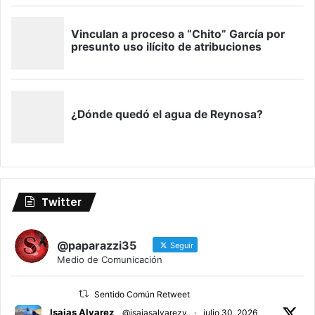
Twitter
@paparazzi35
Seguir
Medio de Comunicación
Sentido Común Retweet
Isaias Alvarez
@isaiasalvarezy
·
julio 30, 2026