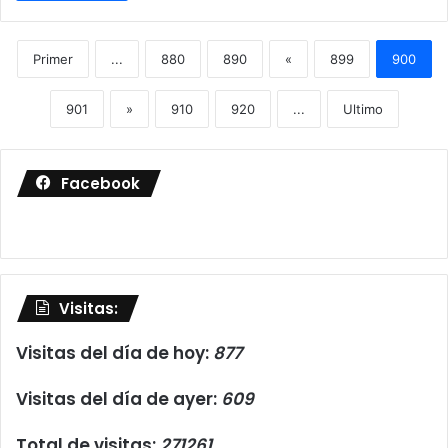
Primer
...
880
890
«
899
900
901
»
910
920
...
Ultimo
Facebook
Visitas:
Visitas del día de hoy:
877
Visitas del día de ayer:
609
Total de visitas:
271261