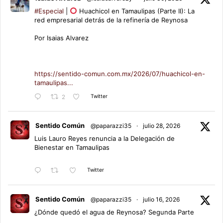
#Especial
|
Huachicol en Tamaulipas (Parte II): La
red empresarial detrás de la refinería de Reynosa
Por Isaias Alvarez
https://sentido-comun.com.mx/2026/07/huachicol-en-
tamaulipas...
Twitter
2
Sentido Común
@paparazzi35
·
julio 28, 2026
Luis Lauro Reyes renuncia a la Delegación de
Bienestar en Tamaulipas
Twitter
Sentido Común
@paparazzi35
·
julio 16, 2026
¿Dónde quedó el agua de Reynosa? Segunda Parte