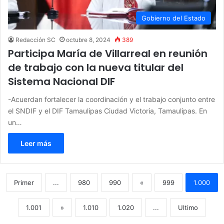
Gobierno del Estado
Redacción SC
octubre 8, 2024
389
Participa María de Villarreal en reunión
de trabajo con la nueva titular del
Sistema Nacional DIF
-Acuerdan fortalecer la coordinación y el trabajo conjunto entre
el SNDIF y el DIF Tamaulipas Ciudad Victoria, Tamaulipas. En
un…
Leer más
Primer
...
980
990
«
999
1.000
1.001
»
1.010
1.020
...
Ultimo