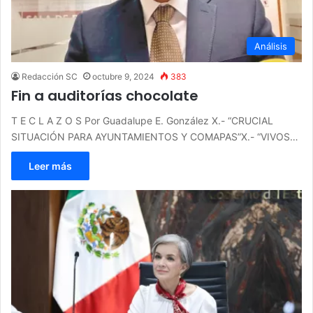
Análisis
Redacción SC
octubre 9, 2024
383
Fin a auditorías chocolate
T E C L A Z O S Por Guadalupe E. González X.- “CRUCIAL
SITUACIÓN PARA AYUNTAMIENTOS Y COMAPAS”X.- “VIVOS…
Leer más