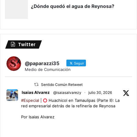
Twitter
@paparazzi35
Seguir
Medio de Comunicación
Sentido Común Retweet
Isaias Alvarez
@isaiasalvarezy
·
julio 30, 2026
#Especial
|
Huachicol en Tamaulipas (Parte II): La
red empresarial detrás de la refinería de Reynosa
Por Isaias Alvarez