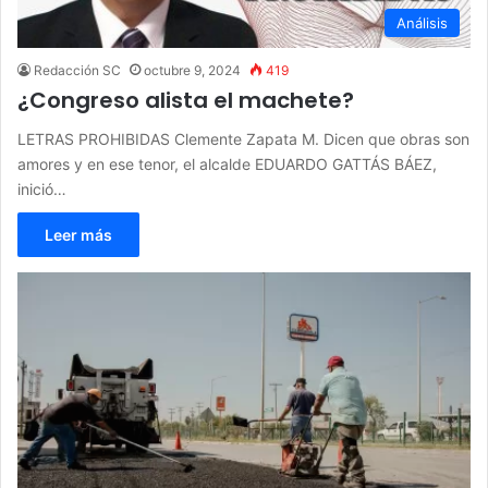
Análisis
Redacción SC
octubre 9, 2024
419
¿Congreso alista el machete?
LETRAS PROHIBIDAS Clemente Zapata M. Dicen que obras son
amores y en ese tenor, el alcalde EDUARDO GATTÁS BÁEZ,
inició…
Leer más