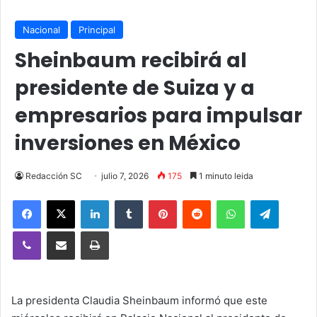
Nacional
Principal
Sheinbaum recibirá al
presidente de Suiza y a
empresarios para impulsar
inversiones en México
Redacción SC
julio 7, 2026
175
1 minuto leida
Facebook
X
LinkedIn
Tumblr
Pinterest
Reddit
WhatsApp
Telegra
Viber
Compartir vía email
Imprimir
La presidenta Claudia Sheinbaum informó que este