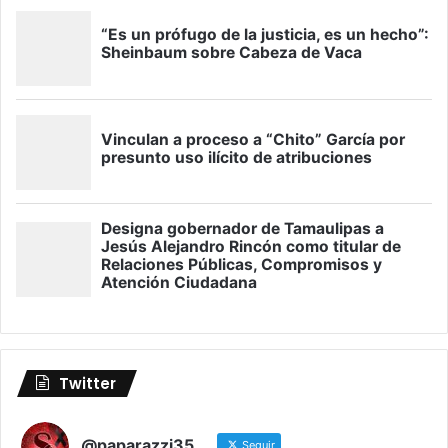
Twitter
@paparazzi35
Seguir