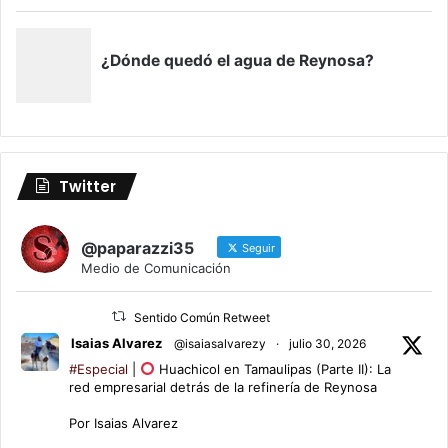
Twitter
@paparazzi35
Seguir
Medio de Comunicación
Sentido Común Retweet
Isaias Alvarez
@isaiasalvarezy
·
julio 30, 2026
#Especial
|
Huachicol en Tamaulipas (Parte II): La
red empresarial detrás de la refinería de Reynosa
Por Isaias Alvarez