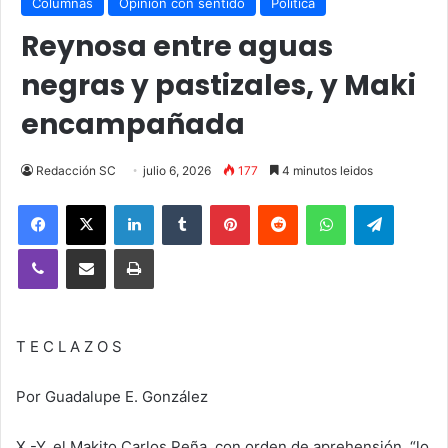
Columnas
Opinión con sentido
Política
Reynosa entre aguas
negras y pastizales, y Maki
encampañada
Redacción SC
julio 6, 2026
177
4 minutos leidos
Facebook
X
LinkedIn
Tumblr
Pinterest
Reddit
WhatsApp
Telegra
Viber
Compartir vía email
Imprimir
T E C L A Z O S
Por Guadalupe E. González
X.-Y, el Makito Carlos Peña, con orden de aprehensión, “lo