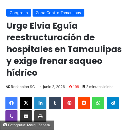
Congreso
Zona Centro Tamaulipas
Urge Elvia Eguía
reestructuración de
hospitales en Tamaulipas
y exige frenar saqueo
hídrico
Redacción SC
junio 2, 2026
198
2 minutos leidos
Facebook
X
LinkedIn
Tumblr
Pinterest
Reddit
WhatsApp
Telegra
Viber
Compartir vía email
Imprimir
Fotografía: Margil Zapata.