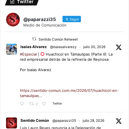
Twitter
@paparazzi35
Seguir
Medio de Comunicación
Sentido Común Retweet
Isaias Alvarez
@isaiasalvarezy
·
julio 30, 2026
#Especial
|
Huachicol en Tamaulipas (Parte II): La
red empresarial detrás de la refinería de Reynosa
Por Isaias Alvarez
https://sentido-comun.com.mx/2026/07/huachicol-en-
tamaulipas...
Twitter
2
Sentido Común
@paparazzi35
·
julio 28, 2026
Luis Lauro Reyes renuncia a la Delegación de