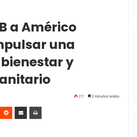
B a Américo
impulsar una
bienestar y
anitario
211
2 minutos leidos
interest
Reddit
Compartir vía email
Imprimir