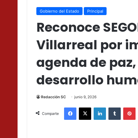
Gobierno del Estado
Principal
Reconoce SEGO
Villarreal por 
agenda de paz, 
desarrollo hum
Redacción SC
junio 9, 2026
Facebook
X
LinkedIn
Tumblr
P
Comparte