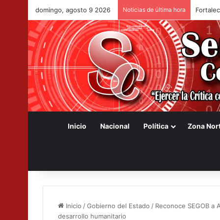
domingo, agosto 9 2026
Noticias de última hora
Mantien
Inicio
Nacional
Política
Zona Nor
Inicio
/
Gobierno del Estado
/
Reconoce SEGOB a Amé
desarrollo humanitario