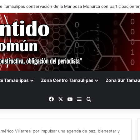
en acciones para el Renacimiento de Matamoros
te Tamaulipas
Zona Centro Tamaulipas
Zona Sur Tamau
Facebook
X
YouTube
Barra lateral
Buscar
rico Villarreal por impulsar una agenda de paz, bienestar y