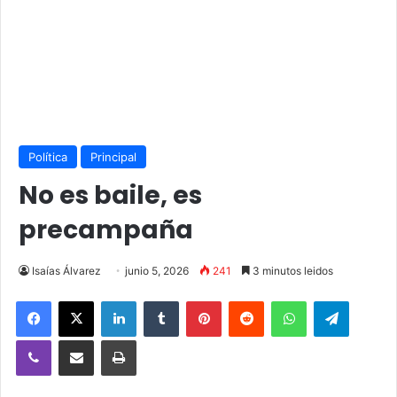
Política
Principal
No es baile, es
precampaña
Isaías Álvarez
junio 5, 2026
241
3 minutos leidos
Facebook
X
LinkedIn
Tumblr
Pinterest
Reddit
WhatsApp
Telegra
Viber
Compartir vía email
Imprimir