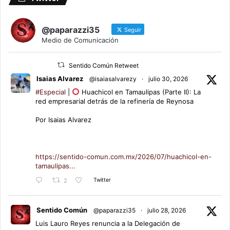
@paparazzi35
Seguir
Medio de Comunicación
Sentido Común Retweet
Isaias Alvarez
@isaiasalvarezy
·
julio 30, 2026
#Especial
|
Huachicol en Tamaulipas (Parte II): La
red empresarial detrás de la refinería de Reynosa
Por Isaias Alvarez
https://sentido-comun.com.mx/2026/07/huachicol-en-
tamaulipas...
Twitter
2
Sentido Común
@paparazzi35
·
julio 28, 2026
Luis Lauro Reyes renuncia a la Delegación de