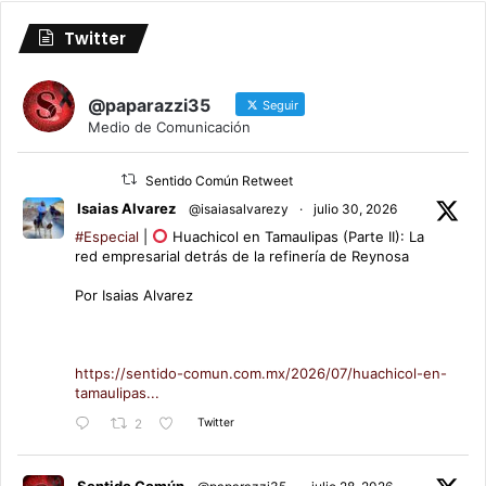
Twitter
@paparazzi35
Seguir
Medio de Comunicación
Sentido Común Retweet
Isaias Alvarez
@isaiasalvarezy
·
julio 30, 2026
#Especial
|
Huachicol en Tamaulipas (Parte II): La
red empresarial detrás de la refinería de Reynosa
Por Isaias Alvarez
https://sentido-comun.com.mx/2026/07/huachicol-en-
tamaulipas...
Twitter
2
Sentido Común