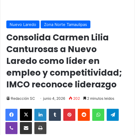
Nuevo Laredo
Zona Norte Tamaulipas
Consolida Carmen Lilia
Canturosas a Nuevo
Laredo como líder en
empleo y competitividad;
IMCO reconoce liderazgo
Redacción SC
junio 4, 2026
202
2 minutos leidos
Facebook
X
LinkedIn
Tumblr
Pinterest
Reddit
WhatsApp
Telegra
Viber
Compartir vía email
Imprimir