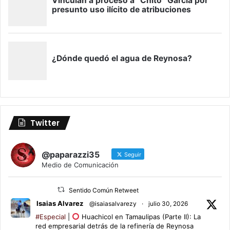
Twitter
@paparazzi35
Seguir
Medio de Comunicación
Sentido Común Retweet
Isaias Alvarez
@isaiasalvarezy
·
julio 30, 2026
#Especial
|
Huachicol en Tamaulipas (Parte II): La
red empresarial detrás de la refinería de Reynosa