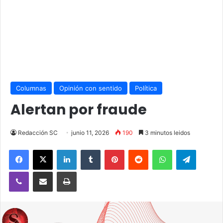
Columnas
Opinión con sentido
Política
Alertan por fraude
Redacción SC
junio 11, 2026
190
3 minutos leidos
Facebook
X
LinkedIn
Tumblr
Pinterest
Reddit
WhatsApp
Telegra
Viber
Compartir vía email
Imprimir