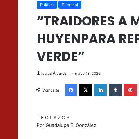
Política
Principal
“TRAIDORES A 
HUYENPARA REF
VERDE”
Isaías Álvarez
mayo 18, 2026
Facebook
X
LinkedIn
Tumblr
P
Comparte
T E C L A Z O S
Por Guadalupe E. González