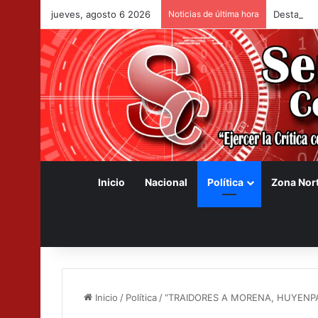
jueves, agosto 6 2026
Noticias de última hora
Destaca O
Inicio
Nacional
Política
Zona Nor
Inicio
/
Política
/
“TRAIDORES A MORENA, HUYENPA