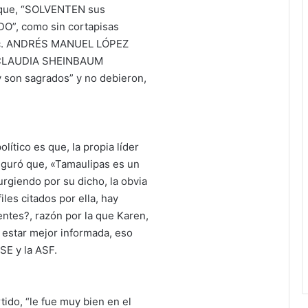
a que, “SOLVENTEN sus
O”, como sin cortapisas
 Lic. ANDRÉS MANUEL LÓPEZ
. CLAUDIA SHEINBAUM
 son sagrados” y no debieron,
lítico es que, la propia líder
eguró que, «Tamaulipas es un
urgiendo por su dicho, la obvia
iles citados por ella, hay
ntes?, razón por la que Karen,
 estar mejor informada, eso
ASE y la ASF.
do, “le fue muy bien en el