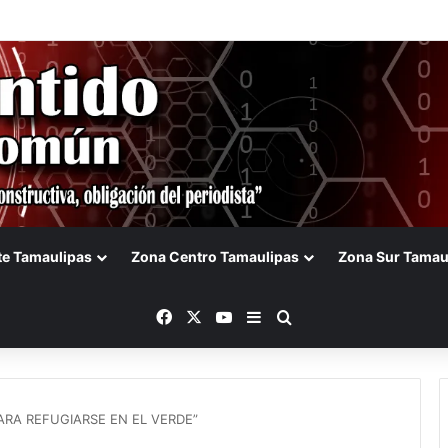
lga Sosa innovación en el campo durante la presentación de Forward 
te Tamaulipas
Zona Centro Tamaulipas
Zona Sur Tamau
Facebook
X
YouTube
Barra lateral
Buscar
RA REFUGIARSE EN EL VERDE”