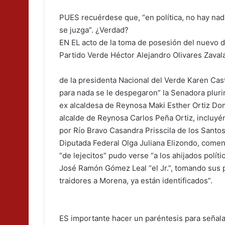
PUES recuérdese que, “en política, no hay nada
se juzga”. ¿Verdad?
EN EL acto de la toma de posesión del nuevo d
Partido Verde Héctor Alejandro Olivares Zavala
de la presidenta Nacional del Verde Karen Castr
para nada se le despegaron” la Senadora pluri
ex alcaldesa de Reynosa Maki Esther Ortiz Dom
alcalde de Reynosa Carlos Peña Ortiz, incluyé
por Río Bravo Casandra Prisscila de los Santos
Diputada Federal Olga Juliana Elizondo, comen
“de lejecitos” pudo verse “a los ahijados polí
José Ramón Gómez Leal “el Jr.”, tomando sus p
traidores a Morena, ya están identificados”.
ES importante hacer un paréntesis para señalar