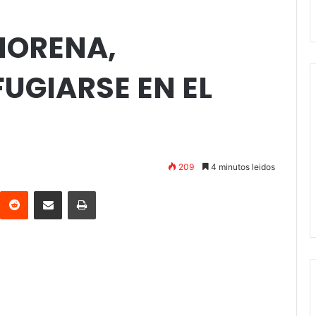
MORENA,
UGIARSE EN EL
209
4 minutos leidos
interest
Reddit
Compartir vía email
Imprimir