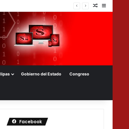
Nota aleatoria
Barra later
Farming de Bayer en México
lipas
Gobierno del Estado
Congreso
Facebook