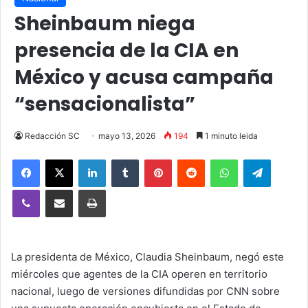
Sheinbaum niega
presencia de la CIA en
México y acusa campaña
“sensacionalista”
Redacción SC
mayo 13, 2026
194
1 minuto leida
Facebook
X
LinkedIn
Tumblr
Pinterest
Reddit
WhatsApp
Telegra
Viber
Compartir vía email
Imprimir
La presidenta de México, Claudia Sheinbaum, negó este
miércoles que agentes de la CIA operen en territorio
nacional, luego de versiones difundidas por CNN sobre