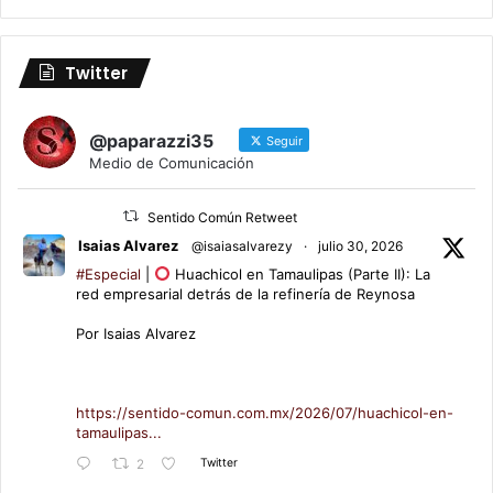
Twitter
@paparazzi35
Seguir
Medio de Comunicación
Sentido Común Retweet
Isaias Alvarez
@isaiasalvarezy
·
julio 30, 2026
#Especial
|
Huachicol en Tamaulipas (Parte II): La
red empresarial detrás de la refinería de Reynosa
Por Isaias Alvarez
https://sentido-comun.com.mx/2026/07/huachicol-en-
tamaulipas...
Twitter
2