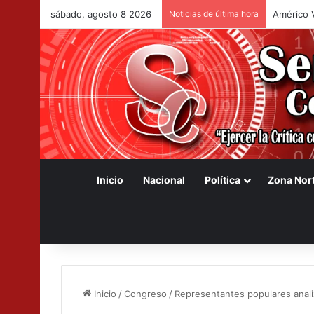
sábado, agosto 8 2026
Noticias de última hora
Congreso 
Inicio
Nacional
Política
Zona Nor
Inicio
/
Congreso
/
Representantes populares anal