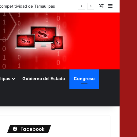
Nota aleatoria
Barra later
s foráneos
lipas
Gobierno del Estado
Congreso
Facebook