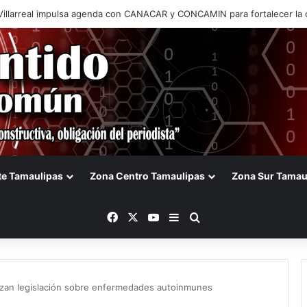
de Tamaulipas frena iniciativa de Gerardo Peña para cobrar a vehículo
te Tamaulipas
Zona Centro Tamaulipas
Zona Sur Tamau
Facebook
X
YouTube
Barra lateral
Buscar
izan legislación sobre enfermedades autoinmunes