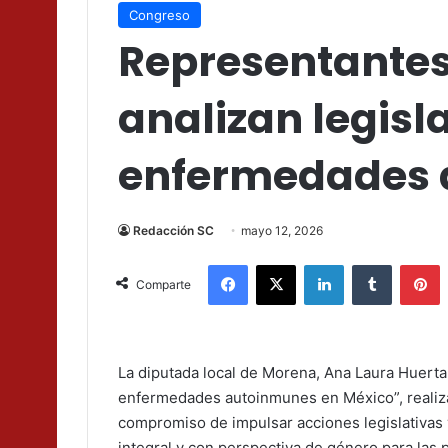
Congreso
Representantes
analizan legisl
enfermedades 
Redacción SC
mayo 12, 2026
Facebook
X
LinkedIn
Tumblr
P
Comparte
La diputada local de Morena, Ana Laura Huerta 
enfermedades autoinmunes en México”, realiza
compromiso de impulsar acciones legislativas y
integral y con perspectiva de género para las