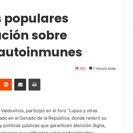
 populares
ación sobre
autoinmunes
183
1 minuto leida
interest
Reddit
Compartir vía email
Imprimir
Valdovinos, participó en el foro “Lupus y otras
do en el Senado de la República, donde reiteró su
 políticas públicas que garanticen atención digna,
 personas que enfrentan estos padecimientos.