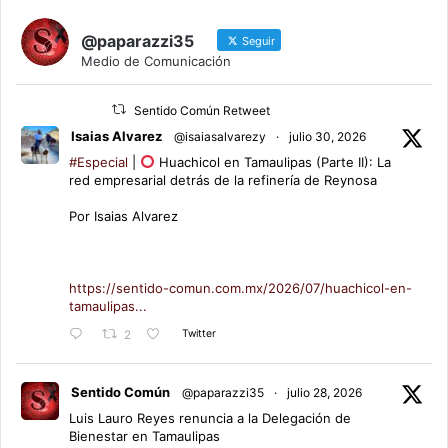
@paparazzi35
Seguir
Medio de Comunicación
Sentido Común Retweet
Isaias Alvarez
@isaiasalvarezy
·
julio 30, 2026
#Especial
|
Huachicol en Tamaulipas (Parte II): La
red empresarial detrás de la refinería de Reynosa
Por Isaias Alvarez
https://sentido-comun.com.mx/2026/07/huachicol-en-
tamaulipas...
Twitter
2
Sentido Común
@paparazzi35
·
julio 28, 2026
Luis Lauro Reyes renuncia a la Delegación de
Bienestar en Tamaulipas