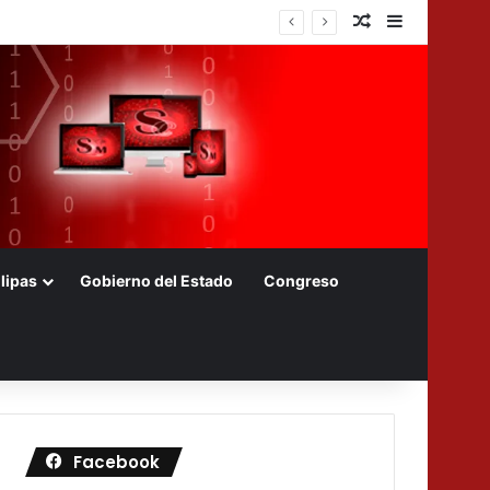
Nota aleatoria
Barra later
Farming de Bayer en México
lipas
Gobierno del Estado
Congreso
Facebook