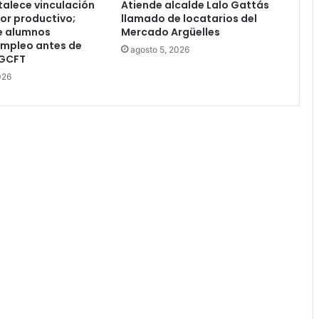
talece vinculación
Atiende alcalde Lalo Gattás
tor productivo;
llamado de locatarios del
e alumnos
Mercado Argüelles
empleo antes de
agosto 5, 2026
DGCFT
026