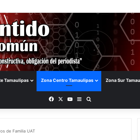
lga Sosa innovación en el campo durante la presentación de Forward 
te Tamaulipas
Zona Centro Tamaulipas
Zona Sur Tamau
Facebook
X
YouTube
Barra lateral
Buscar
ros de Familia UAT