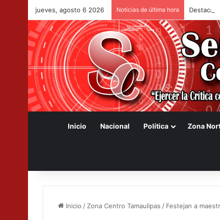
jueves, agosto 6 2026
Noticias de última hora
Destaca O
Inicio
Nacional
Política
Zona Nor
Inicio
/
Zona Centro Tamaulipas
/
Festejan a maest