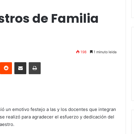
tros de Familia
198
1 minuto leida
interest
Reddit
Compartir vía email
Imprimir
ó un emotivo festejo a las y los docentes que integran
e realizó para agradecer el esfuerzo y dedicación del
aestro.