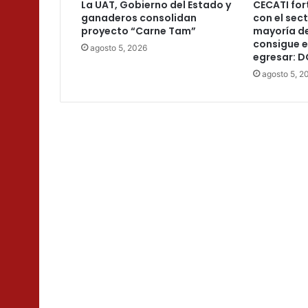
La UAT, Gobierno del Estado y
CECATI for
ganaderos consolidan
con el sec
proyecto “Carne Tam”
mayoría d
consigue 
agosto 5, 2026
egresar: 
agosto 5, 2