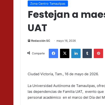
Zona Centro Tamaulipas
Festejan a maes
UAT
Redacción SC
mayo 16, 2026
Facebook
X
LinkedIn
Tumblr
P
Comparte
Ciudad Victoria, Tam., 16 de mayo de 2026.
La Universidad Autónoma de Tamaulipas, ofreci
las dependencias de Familia UAT, evento que s
personal académico en el marco del Día del M