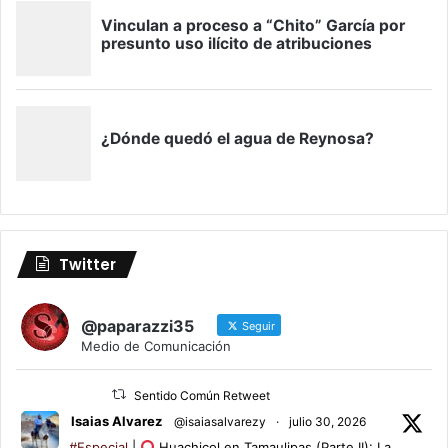
Twitter
@paparazzi35
Seguir
Medio de Comunicación
Sentido Común Retweet
Isaias Alvarez
@isaiasalvarezy
·
julio 30, 2026
#Especial
|
Huachicol en Tamaulipas (Parte II): La