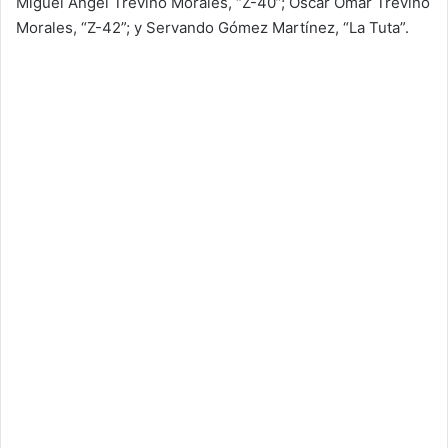
Miguel Ángel Treviño Morales, “Z-40”; Óscar Omar Treviño
Morales, “Z-42”; y Servando Gómez Martínez, “La Tuta”.