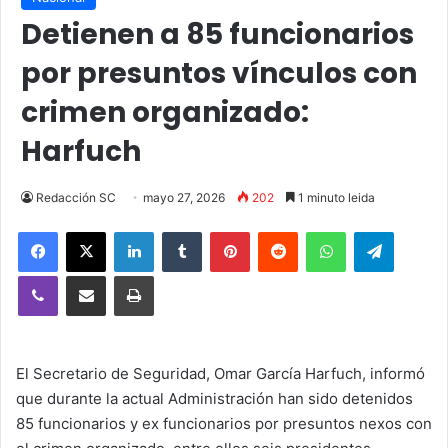
Detienen a 85 funcionarios
por presuntos vínculos con
crimen organizado:
Harfuch
Redacción SC
mayo 27, 2026
202
1 minuto leida
Facebook
X
LinkedIn
Tumblr
Pinterest
Reddit
WhatsApp
Telegra
Viber
Compartir vía email
Imprimir
El Secretario de Seguridad, Omar García Harfuch, informó
que durante la actual Administración han sido detenidos
85 funcionarios y ex funcionarios por presuntos nexos con