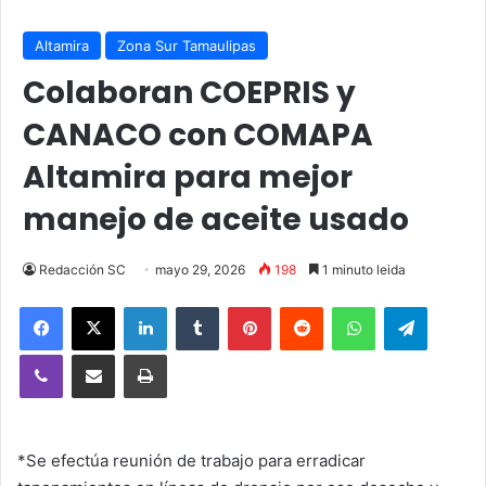
Altamira
Zona Sur Tamaulipas
Colaboran COEPRIS y
CANACO con COMAPA
Altamira para mejor
manejo de aceite usado
Redacción SC
mayo 29, 2026
198
1 minuto leida
Facebook
X
LinkedIn
Tumblr
Pinterest
Reddit
WhatsApp
Telegra
Viber
Compartir vía email
Imprimir
*Se efectúa reunión de trabajo para erradicar