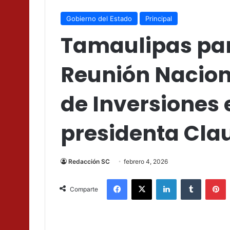
Gobierno del Estado
Principal
Tamaulipas part
Reunión Nacion
de Inversiones
presidenta Cl
Redacción SC
febrero 4, 2026
Facebook
X
LinkedIn
Tumblr
P
Comparte