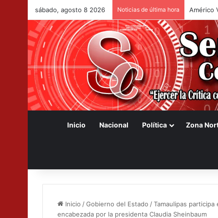
sábado, agosto 8 2026
Noticias de última hora
Congreso 
Inicio
Nacional
Política
Zona Nor
Inicio
/
Gobierno del Estado
/
Tamaulipas participa
encabezada por la presidenta Claudia Sheinbaum