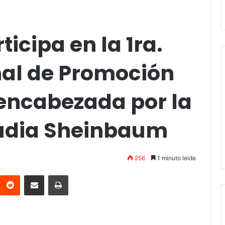
icipa en la 1ra.
al de Promoción
 encabezada por la
audia Sheinbaum
256
1 minuto leida
interest
Reddit
Compartir vía email
Imprimir