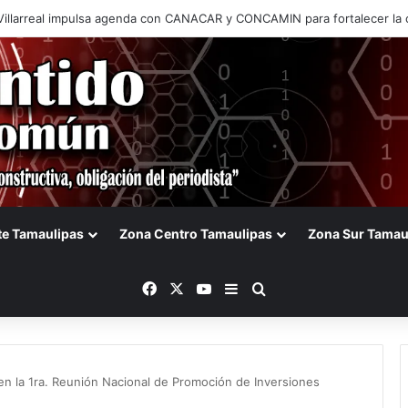
de Tamaulipas frena iniciativa de Gerardo Peña para cobrar a vehículo
te Tamaulipas
Zona Centro Tamaulipas
Zona Sur Tamau
Facebook
X
YouTube
Barra lateral
Buscar
 en la 1ra. Reunión Nacional de Promoción de Inversiones