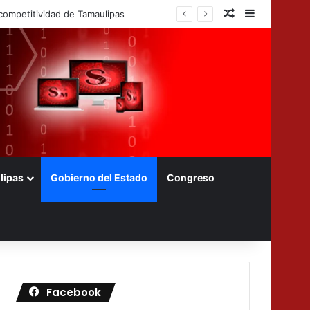
Nota aleatoria
Barra later
s foráneos
lipas
Gobierno del Estado
Congreso
Facebook