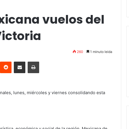
icana vuelos del
ictoria
260
1 minuto leida
interest
Reddit
Compartir vía email
Imprimir
nales, lunes, miércoles y viernes consolidando esta
urística, económica y social de la región, Mexicana de