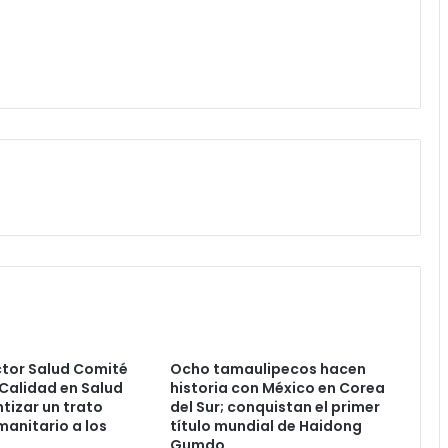
ctor Salud Comité
Ocho tamaulipecos hacen
 Calidad en Salud
historia con México en Corea
tizar un trato
del Sur; conquistan el primer
manitario a los
título mundial de Haidong
Gumdo