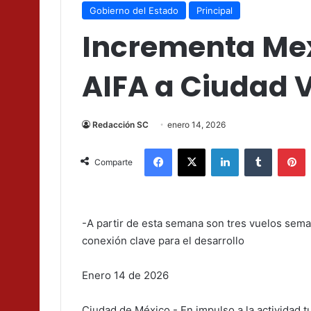
Gobierno del Estado
Principal
Incrementa Mex
AIFA a Ciudad V
Redacción SC
enero 14, 2026
Facebook
X
LinkedIn
Tumblr
P
Comparte
-A partir de esta semana son tres vuelos sema
conexión clave para el desarrollo
Enero 14 de 2026
Ciudad de México.- En impulso a la actividad t