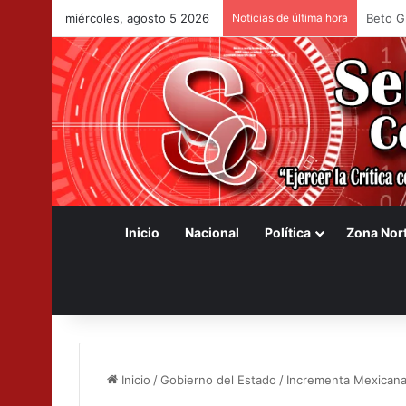
miércoles, agosto 5 2026
Noticias de última hora
Destac
Inicio
Nacional
Política
Zona Nor
Inicio
/
Gobierno del Estado
/
Incrementa Mexicana 