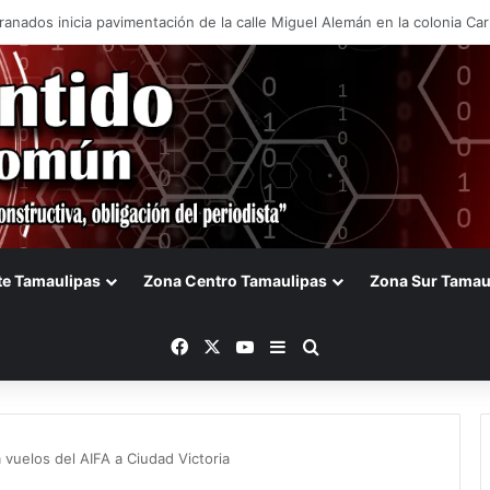
a Olga Sosa innovación en el campo durante la presentación de Forwar
te Tamaulipas
Zona Centro Tamaulipas
Zona Sur Tamau
Facebook
X
YouTube
Barra lateral
Buscar
vuelos del AIFA a Ciudad Victoria