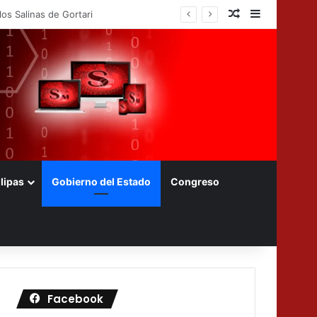
Nota aleatoria
Barra later
d Farming de Bayer en México
lipas
Gobierno del Estado
Congreso
Facebook