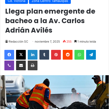
Cd. Victoria
Zona Centro Tamaulipas
Llega plan emergente de
bacheo a la Av. Carlos
Adrián Avilés
Redacción SC
noviembre 7, 2025
255
1 minuto leida
Facebook
X
LinkedIn
Tumblr
Pinterest
Reddit
WhatsApp
Telegra
Viber
Compartir vía email
Imprimir