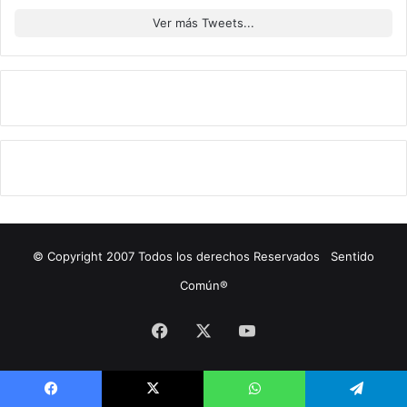
Ver más Tweets...
© Copyright 2007 Todos los derechos Reservados Sentido
Común®
Facebook
X
YouTube
Facebook
X
WhatsApp
Telegram