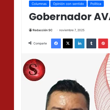
Columnas
Opinión con sentido
Política
Gobernador AV
Redacción SC
noviembre 7, 2025
Facebook
X
LinkedIn
Tumblr
P
Comparte