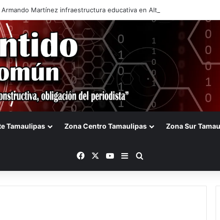
 Armando Martínez infraestructura educativa en Altamira
te Tamaulipas
Zona Centro Tamaulipas
Zona Sur Tamau
Facebook
X
YouTube
Barra lateral
Buscar