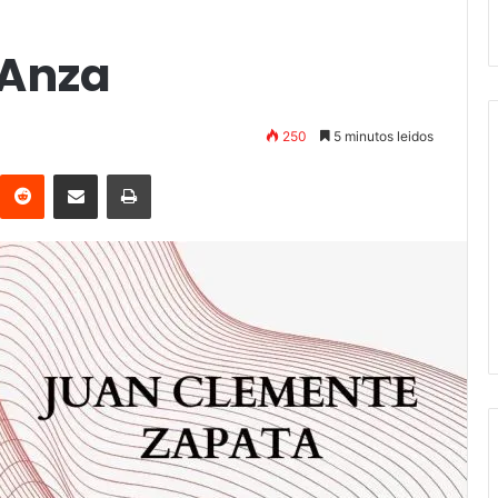
Anza
250
5 minutos leidos
interest
Reddit
Compartir vía email
Imprimir