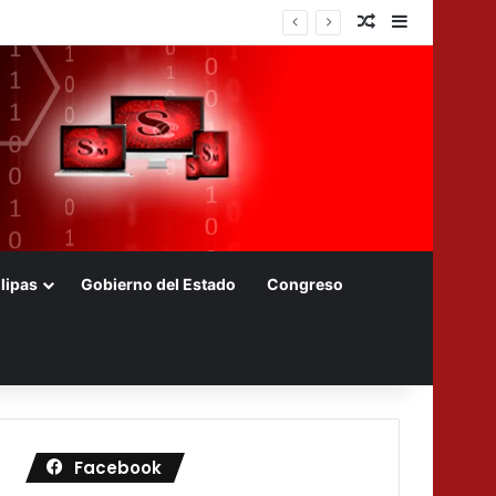
Nota aleatoria
Barra later
lipas
Gobierno del Estado
Congreso
Facebook