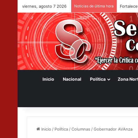
viernes, agosto 7 2026
Noticias de última hora
Fortalece
Inicio
Nacional
Política
Zona Nor
Inicio
/
Política
/
Columnas
/
Gobernador AVAnza