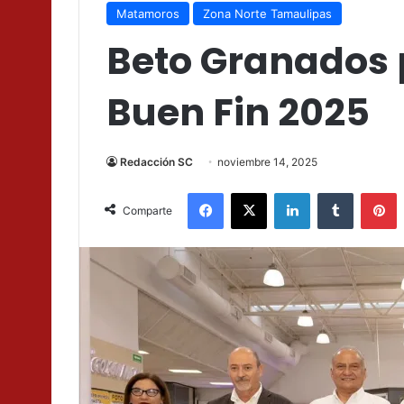
Matamoros
Zona Norte Tamaulipas
Beto Granados 
Buen Fin 2025
Redacción SC
noviembre 14, 2025
Facebook
X
LinkedIn
Tumblr
P
Comparte