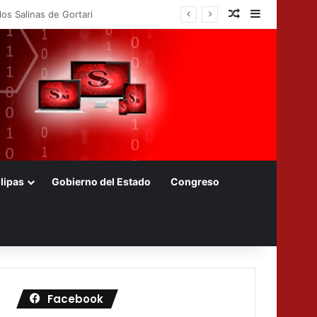
Nota aleatoria
Barra later
d Farming de Bayer en México
lipas
Gobierno del Estado
Congreso
Facebook