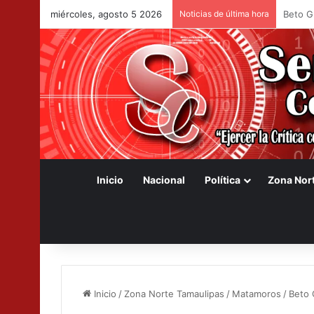
miércoles, agosto 5 2026
Noticias de última hora
Destac
Inicio
Nacional
Política
Zona Nor
Inicio
/
Zona Norte Tamaulipas
/
Matamoros
/
Beto 