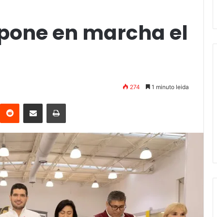
pone en marcha el
274
1 minuto leida
interest
Reddit
Compartir vía email
Imprimir