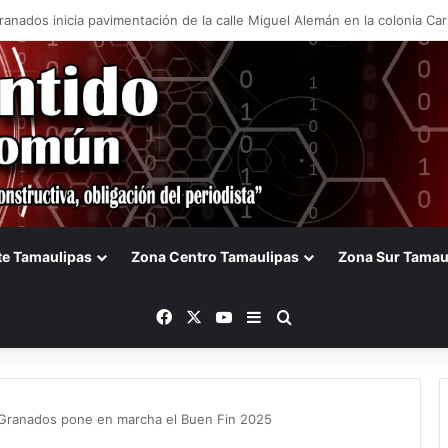
a Olga Sosa innovación en el campo durante la presentación de Forwar
te Tamaulipas
Zona Centro Tamaulipas
Zona Sur Tamau
Facebook
X
YouTube
Barra lateral
Buscar
Granados pone en marcha el Buen Fin 2025