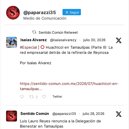
@paparazzi35
Seguir
Medio de Comunicación
Sentido Común Retweet
Isaias Alvarez
@isaiasalvarezy
·
julio 30, 2026
#Especial
|
Huachicol en Tamaulipas (Parte II): La
red empresarial detrás de la refinería de Reynosa
Por Isaias Alvarez
https://sentido-comun.com.mx/2026/07/huachicol-en-
tamaulipas...
Twitter
2
Sentido Común
@paparazzi35
·
julio 28, 2026
Luis Lauro Reyes renuncia a la Delegación de
Bienestar en Tamaulipas