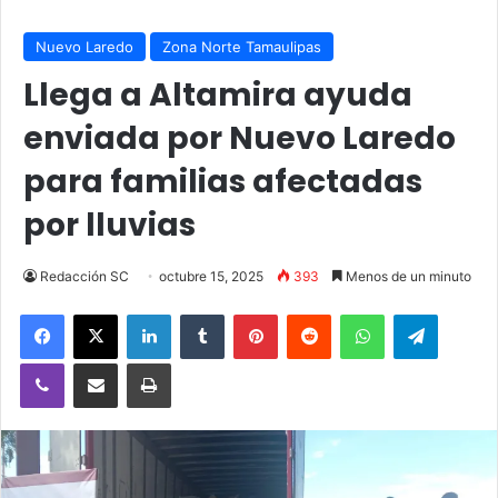
Nuevo Laredo
Zona Norte Tamaulipas
Llega a Altamira ayuda
enviada por Nuevo Laredo
para familias afectadas
por lluvias
Redacción SC
octubre 15, 2025
393
Menos de un minuto
Facebook
X
LinkedIn
Tumblr
Pinterest
Reddit
WhatsApp
Telegra
Viber
Compartir vía email
Imprimir