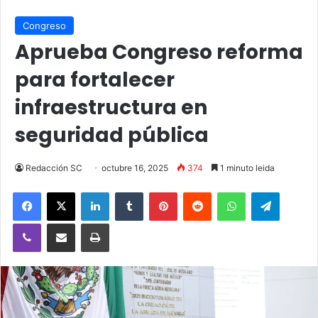
Congreso
Aprueba Congreso reforma
para fortalecer
infraestructura en
seguridad pública
Redacción SC
octubre 16, 2025
374
1 minuto leida
Facebook
X
LinkedIn
Tumblr
Pinterest
Reddit
WhatsApp
Telegra
Viber
Compartir vía email
Imprimir