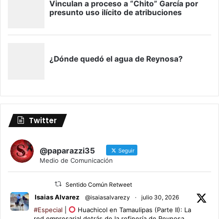
Twitter
@paparazzi35
Seguir
Medio de Comunicación
Sentido Común Retweet
Isaias Alvarez
@isaiasalvarezy
·
julio 30, 2026
#Especial
|
Huachicol en Tamaulipas (Parte II): La
red empresarial detrás de la refinería de Reynosa