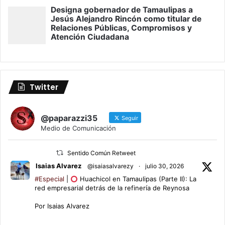
Twitter
@paparazzi35
Seguir
Medio de Comunicación
Sentido Común Retweet
Isaias Alvarez
@isaiasalvarezy
·
julio 30, 2026
#Especial
|
Huachicol en Tamaulipas (Parte II): La
red empresarial detrás de la refinería de Reynosa
Por Isaias Alvarez