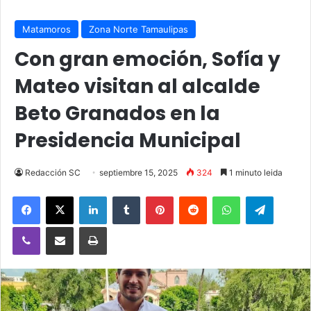
Matamoros
Zona Norte Tamaulipas
Con gran emoción, Sofía y
Mateo visitan al alcalde
Beto Granados en la
Presidencia Municipal
Redacción SC
septiembre 15, 2025
324
1 minuto leida
Facebook
X
LinkedIn
Tumblr
Pinterest
Reddit
WhatsApp
Telegra
Viber
Compartir vía email
Imprimir