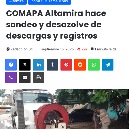
Altamira
Zona Sur Tamaulipas
COMAPA Altamira hace
sondeo y desazolve de
descargas y registros
Redacción SC
septiembre 15, 2025
292
1 minuto leida
Facebook
X
LinkedIn
Tumblr
Pinterest
Reddit
WhatsApp
Telegra
Viber
Compartir vía email
Imprimir